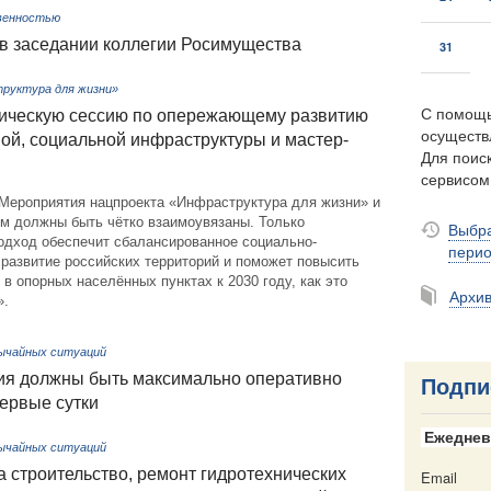
венностью
 в заседании коллегии Росимущества
31
руктура для жизни»
С помощь
гическую сессию по опережающему развитию
осуществ
ой, социальной инфраструктуры и мастер-
Для поиск
сервисо
Мероприятия нацпроекта «Инфраструктура для жизни» и
мм должны быть чётко взаимоувязаны. Только
Выбра
одход обеспечит сбалансированное социально-
пери
развитие российских территорий и поможет повысить
 в опорных населённых пунктах к 2030 году, как это
Архи
».
ычайных ситуаций
ия должны быть максимально оперативно
Подпи
ервые сутки
Ежеднев
ычайных ситуаций
а строительство, ремонт гидротехнических
Email