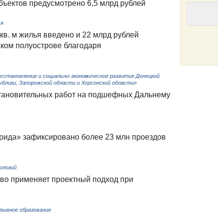
бъектов предусмотрено 6,5 млрд рублей
ья
кв. м жилья введено и 22 млрд рублей
ском полуострове благодаря
Email
сстановление и социально-экономическое развитие Донецкой
ублики, Запорожской области и Херсонской области»
становительных работ на подшефных Дальнему
врида» зафиксировано более 23 млн проездов
ологий
тво применяет проектный подход при
ерывное образование