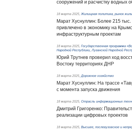
сооружений и расчистку водных о
18 марта 2025
,
Жилищная политика, рынок жил
Марат Хуснуллин: Более 215 тыс. 
привлечено в экономику на Крым
инфраструктурным проектам
18 марта 2025
,
Государственная программа «Во
Народной Республики, Луганской Народной Респ
Юрий Трутнев проверил ход вос
Востоку территориях ДНР
18 марта 2025
,
Дорожное хозяйство
Марат Хуснуллин: На трассе «Та
с момента запуска движения
18 марта 2025
,
Отрасль информационных техн
Дмитрий Григоренко: Правительс
реализации цифровых проектов
18 марта 2025
,
Высшее, послевузовское и непр