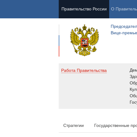
Правительство России
О Правитель
Председател
Вице-премь
Де
Работа Правительства
Здо
Обр
Кул
Об
Гос
Стратегии
Государственные пр