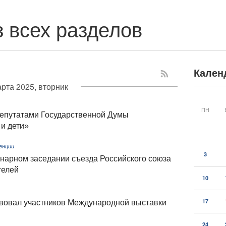
 всех разделов
Кален
арта 2025, вторник
ПН
епутатами Государственной Думы
и дети»
енции
3
енарном заседании съезда Российского союза
телей
10
17
вовал участников Международной выставки
24