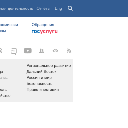
ная деятельность
Отчёты
Eng
 комиссии
Обращения
нам
Региональное развитие
да
Дальний Восток
вязь
Россия и мир
Безопасность
сть
Право и юстиция
яйство