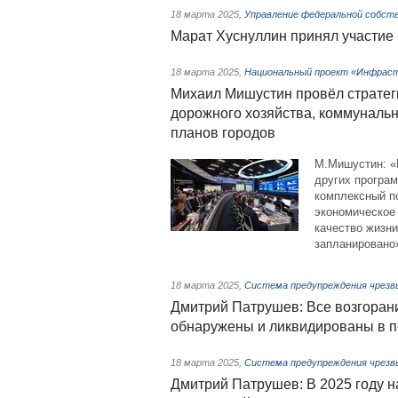
18 марта 2025
,
Управление федеральной собст
Марат Хуснуллин принял участие
18 марта 2025
,
Национальный проект «Инфраст
Михаил Мишустин провёл страте
дорожного хозяйства, коммунальн
планов городов
М.Мишустин: «
других програ
комплексный п
экономическое 
качество жизни
запланировано
18 марта 2025
,
Система предупреждения чрезв
Дмитрий Патрушев: Все возгоран
обнаружены и ликвидированы в п
18 марта 2025
,
Система предупреждения чрезв
Дмитрий Патрушев: В 2025 году н