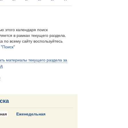
ю этого календаря поиск
ляется в рамках текущего раздела.
а по всему сайту воспользуйтесь
м
"Поиск"
ть материалы текущего раздела за
од
в
ска
ная
Еженедельная