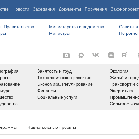
стве
Новости
Заседания
Документы
Поручения
Законопроект
ь Правительства
Министерства и ведомства
Советы и
еры
Министры
По регио
мография
Занятость и труд
Экология
ровье
Технологическое развитие
Жильё и горо
азование
Экономика. Регулирование
Транспорт и с
ьтура
Финансы
Энергетика
щество
Социальные услуги
Промышленно
ударство
Сельское хоз
ограммы
Национальные проекты