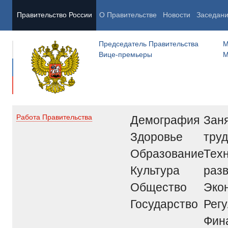
Правительство России
О Правительстве
Новости
Заседан
Председатель Правительства
М
Вице-премьеры
М
Демография
Заня
Работа Правительства
Здоровье
труд
Образование
Тех
Культура
раз
Общество
Эко
Государство
Рег
Фин