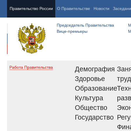
Правительство России
О Правительстве
Новости
Заседан
Председатель Правительства
М
Вице-премьеры
М
Демография
Заня
Работа Правительства
Здоровье
труд
Образование
Тех
Культура
раз
Общество
Эко
Государство
Рег
Фин