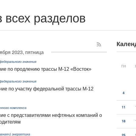
 всех разделов
Кален
тября 2023, пятница
едерального значения
ПН
ие по продлению трассы М-12 «Восток»
едерального значения
ние по участку федеральной трассы М-12
4
11
нного комплекса
ие с представителями нефтяных компаний о
18
водителям
вная») энергетика
25