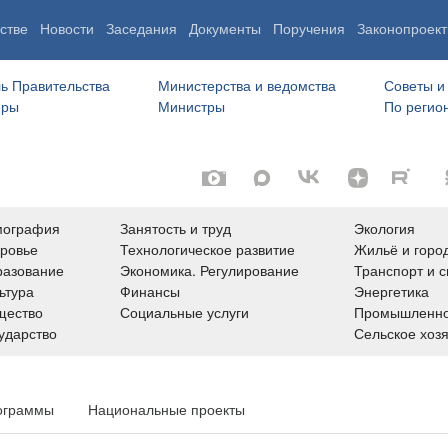
стве
Новости
Заседания
Документы
Поручения
Законопроект
ь Правительства
Министерства и ведомства
Советы и
еры
Министры
По регио
мография
Занятость и труд
Экология
ровье
Технологическое развитие
Жильё и горо
азование
Экономика. Регулирование
Транспорт и с
ьтура
Финансы
Энергетика
щество
Социальные услуги
Промышленно
ударство
Сельское хоз
ограммы
Национальные проекты