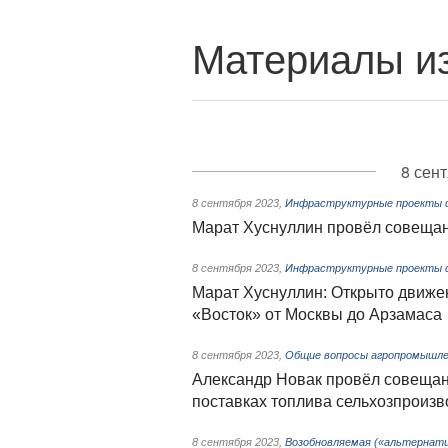
Материалы из
8 сен
8 сентября 2023
,
Инфраструктурные проекты ф
Марат Хуснуллин провёл совещан
8 сентября 2023
,
Инфраструктурные проекты ф
Марат Хуснуллин: Открыто движе
«Восток» от Москвы до Арзамаса
8 сентября 2023
,
Общие вопросы агропромышле
Александр Новак провёл совещан
поставках топлива сельхозпроиз
8 сентября 2023
,
Возобновляемая («альтернати