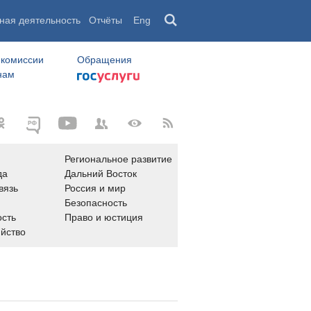
ная деятельность
Отчёты
Eng
 комиссии
Обращения
нам
Региональное развитие
да
Дальний Восток
вязь
Россия и мир
Безопасность
сть
Право и юстиция
яйство