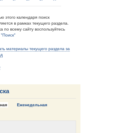
ю этого календаря поиск
ляется в рамках текущего раздела.
а по всему сайту воспользуйтесь
м
"Поиск"
ть материалы текущего раздела за
од
в
ска
ная
Еженедельная