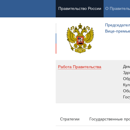
Правительство России
О Правитель
Председател
Вице-премь
Де
Работа Правительства
Здо
Обр
Кул
Об
Гос
Стратегии
Государственные пр