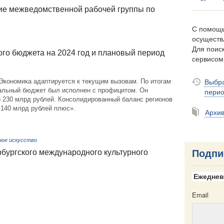
ие межведомственной рабочей группы по
С помощь
осуществ
Для поиск
го бюджета на 2024 год и плановый период
сервисо
Выбра
Экономика адаптируется к текущим вызовам. По итогам
альный бюджет был исполнен с профицитом. Он
пери
о 230 млрд рублей. Консолидированный баланс регионов
 140 млрд рублей плюс».
Архи
ное искусство
рбургского международного культурного
Подпи
Ежеднев
Email