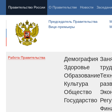
Правительство России
О Правительстве
Новости
Заседан
Председатель Правительства
М
Вице-премьеры
М
Демография
Заня
Работа Правительства
Здоровье
труд
Образование
Тех
Культура
раз
Общество
Эко
Государство
Рег
Фин