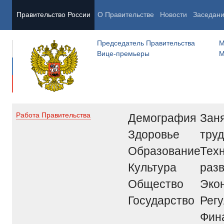
Правительство России
О Правительстве
Новости
Заседан
Председатель Правительства
М
Вице-премьеры
М
Демография
Заня
Работа Правительства
Здоровье
труд
Образование
Тех
Культура
раз
Общество
Эко
Государство
Рег
Фин