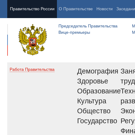
Правительство России
О Правительстве
Новости
Заседан
Председатель Правительства
М
Вице-премьеры
М
Демография
Заня
Работа Правительства
Здоровье
труд
Образование
Тех
Культура
раз
Общество
Эко
Государство
Рег
Фин