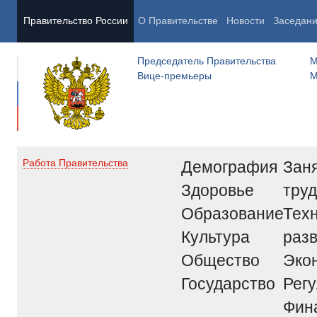
Правительство России
О Правительстве
Новости
Заседан
Председатель Правительства
М
Вице-премьеры
М
Демография
Заня
Работа Правительства
Здоровье
труд
Образование
Тех
Культура
раз
Общество
Эко
Государство
Рег
Фин