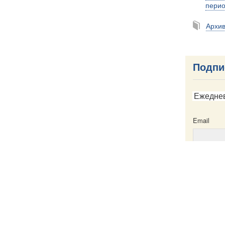
пери
Архи
Подпи
Ежедне
Email
Email