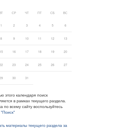
ВТ
СР
ЧТ
ПТ
СБ
ВС
1
2
3
4
5
6
8
9
10
11
12
13
15
16
17
18
19
20
22
23
24
25
26
27
29
30
31
ю этого календаря поиск
ляется в рамках текущего раздела.
а по всему сайту воспользуйтесь
м
"Поиск"
ть материалы текущего раздела за