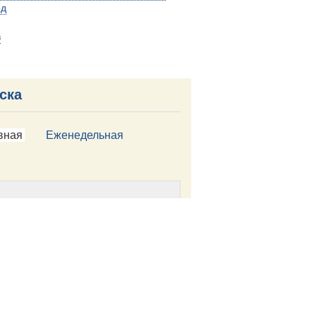
од
в
ска
вная
Еженедельная
Подписаться