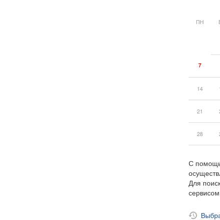
ПН
7
14
21
28
С помощь
осуществ
Для поиск
сервисо
Выбра