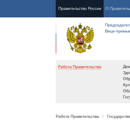
Правительство России
О Правитель
Председател
Вице-премь
Де
Работа Правительства
Здо
Обр
Кул
Об
Гос
Работа Правительства
Государств