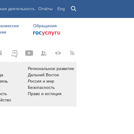
ная деятельность
Отчёты
Eng
 комиссии
Обращения
нам
Региональное развитие
да
Дальний Восток
вязь
Россия и мир
Безопасность
сть
Право и юстиция
яйство