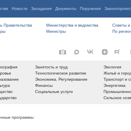
стве
Новости
Заседания
Документы
Поручения
Законопроект
ь Правительства
Министерства и ведомства
Советы и
еры
Министры
По регио
мография
Занятость и труд
Экология
ровье
Технологическое развитие
Жильё и горо
азование
Экономика. Регулирование
Транспорт и с
ьтура
Финансы
Энергетика
щество
Социальные услуги
Промышленно
ударство
Сельское хоз
енные программы