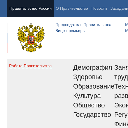
Правительство России
О Правительстве
Новости
Заседан
Председатель Правительства
М
Вице-премьеры
М
Демография
Заня
Работа Правительства
Здоровье
труд
Образование
Тех
Культура
раз
Общество
Эко
Государство
Рег
Фин