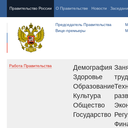
Правительство России
О Правительстве
Новости
Заседан
Председатель Правительства
М
Вице-премьеры
М
Демография
Заня
Работа Правительства
Здоровье
труд
Образование
Тех
Культура
раз
Общество
Эко
Государство
Рег
Фин