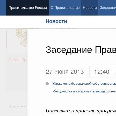
Правительство России
О Правительстве
Новости
Заседан
Новости
Председатель Правительства
М
Вице-премьеры
М
Заседание Прав
Демография
Занято
Работа Правительства
Здоровье
Технол
27 июня 2013
12:40
Образование
Эконом
Культура
Финан
Общество
Социал
Управление федеральной собственность
Государство
Методология и инструменты государстве
Стратегии
Государственные программы
Национальн
Повестка: о проекте програ