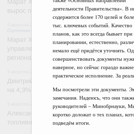
также «Основных направлений
Марат Хуснуллин: Ввод нежилых зданий 
деятельности Правительства». В н
вырос почти на треть
содержится более 170 целей и боле
тыс. ключевых событий. Качество
5 августа 2026
,
Земельные отношения. Кадастровая сист
Оценочная деятельность
планов, как это всегда бывает при
Марат Хуснуллин: По решению правкоми
планировании, естественно, разли
управление «ДОМ.РФ» перейдёт более 16
немало ещё придётся уточнять. Од
регионах
совершенствовать документы нуж
наверное, но сейчас гораздо важне
5 августа 2026
,
Внутренний и въездной туризм
практическое исполнение. За реа
Дмитрий Чернышенко: Внутренний туриз
Мы посмотрели эти документы. Эк
на 4,3%, въездной – на 20,1%
замечания. Надеюсь, что они такж
5 августа 2026
,
Оборот бензина и дизельного топлива
руководителей – Минобрнауки, М
Александр Новак провёл совещание по с
коротко доложат о тех планах, ко
топливном рынке
подведём итоги.