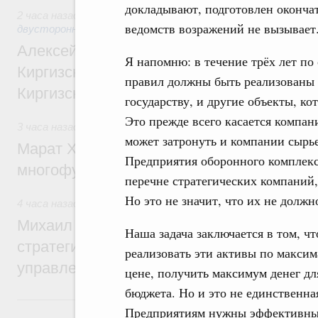
докладывают, подготовлен оконча
2 часа назад
,
Экономические и гуманитарные отношения с
ведомств возражений не вызывает
двусторонней основе
Алексей Оверчук принял участие в работе
Я напомню: в течение трёх лет по
Киргизского экономического форума и XII
правил должны быть реализованы 
Киргизской межрегиональной конференц
государству, и другие объекты, к
Это прежде всего касается компан
3 часа назад
,
Дорожное хозяйство
может затронуть и компании сырье
Марат Хуснуллин: На двух скоростных т
Предприятия оборонного комплекса
многофункциональные зоны дорожного с
перечне стратегических компаний
Но это не значит, что их не должн
4 часа назад
,
Технологическое развитие. Инновации
Михаил Мишустин дал поручения по ито
Наша задача заключается в том, ч
стратегической сессии о совершенствов
реализовать эти активы по макси
управления научно-технологическим раз
цене, получить максимум денег дл
бюджета. Но и это не единственна
Вчера
Предприятиям нужны эффективн