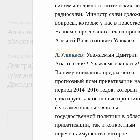
системы волоконно-оптических ли
4 августа, вторник
радиосвязи. Министр связи долож
вопросы, которые у нас в повестк
4 августа 2026
Начнём с прогнозного плана прив
Александр Новак встретился с губернат
Алексей Валентинович Улюкаев.
области Андреем Чибисом
А.Улюкаев
:
Уважаемый Дмитрий
4 августа 2026
,
Общие вопросы агропромышленного компл
Анатольевич! Уважаемые коллеги!
Дмитрий Патрушев провёл рабочую встр
Вашему вниманию предлагается
губернатором Ленинградской области А
прогнозный план приватизации на
Дрозденко
период 2014–2016 годов, который
фиксирует как основные принцип
фундаментальные основы
государственной политики в обла
Показать еще
приватизации, так и конкретный
перечень имущества, которое