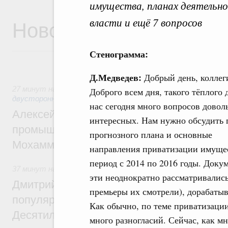
имущества, планах деятельн
Новости
власти и ещё 7 вопросов
Стенограмма:
Д.Медведев
:
Добрый день, коллег
27 минут назад
,
Экономические отношения с зарубежными 
Доброго всем дня, такого тёплого 
двусторонней основе
нас сегодня много вопросов довол
Алексей Оверчук провёл рабочую встреч
интересных. Нам нужно обсудить 
промышленности, недропользования и т
прогнозного плана и основные
Мохаммадом Атабаком
направления приватизации имуще
период с 2014 по 2016 годы. Доку
37 минут назад
,
Внутренний и въездной туризм
эти неоднократно рассматривались
Дмитрий Чернышенко: Порядка 110 марш
премьеры их смотрели), дорабатыв
популярного туризма в 35 регионах созд
Как обычно, по теме приватизаци
Десятилетия науки и технологий
много разногласий. Сейчас, как мн