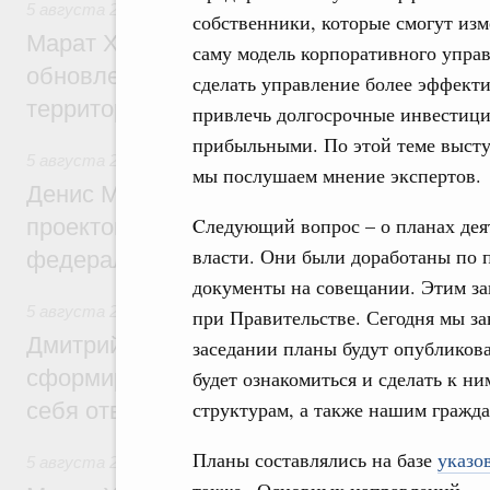
5 августа 2026
,
Жилищно-коммунальное хозяйство
собственники, которые смогут из
Марат Хуснуллин: Более 4,3 тыс. объек
саму модель корпоративного управ
обновлено в России при участии Фонда 
сделать управление более эффект
территорий
привлечь долгосрочные инвестици
прибыльными. По этой теме высту
5 августа 2026
,
Инструменты развития территорий. ОЭЗ.
мы послушаем мнение экспертов.
Денис Мантуров провёл совещание по р
Cледующий вопрос – о планах дея
проектов института кураторства в Ураль
власти. Они были доработаны по 
федеральном округе
документы на совещании. Этим за
5 августа 2026
,
Молодёжная политика
при Правительстве. Сегодня мы за
Дмитрий Чернышенко: Всемирный фести
заседании планы будут опубликов
сформировал целое сообщество людей, 
будет ознакомиться и сделать к н
структурам, а также нашим гражда
себя ответственность за будущее
Планы составлялись на базе
указо
5 августа 2026
,
Национальный проект «Инфраструктура д