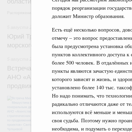
области в рамках федерального проекта
порядок реорганизации государств
Распоряжение от 3 августа 2026 года №2067-р
доложит Министр образования.
5 августа 2026
,
Арктическая деятельность
Есть ещё несколько вопросов, до
Юрий Трутнев: Дноуглубительный флот 
отмечу – это вопрос предоставлен
морского пути будет создан
была предусмотрена установка об
пунктов коллективного доступа к 
5 августа 2026
,
Деловая среда. Развитие конкуренции
более 500 человек. В отдалённых 
Встреча Михаила Мишустина с генераль
пункты являются зачастую единст
АНО «Агентство стратегических инициат
которого зависят и жизнь, и здор
продвижению новых проектов» Светлан
установлено более 140 тыс. таксо
Но надо понимать, что технологи
Обсуждались ключевые направления рабо
радикально отличаются даже от т
достижения национальных целей развития,
проектов по улучшению инвестиционного к
используются всё меньше и меньше
программы стандарта общественного капит
экономики. Также речь шла о проектах в 
своя судьба. Поэтому нужно проан
экологии. Отдельно обсуждались вопросы
необходима, и подумать о переход
ЕАЭС.