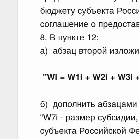
бюджету субъекта Росс
соглашение о предостав
8. В пункте 12:
а) абзац второй излож
"Wi = W1i + W2i + W3i +
б) дополнить абзацами
"W7i - размер субсидии
субъекта Российской Ф