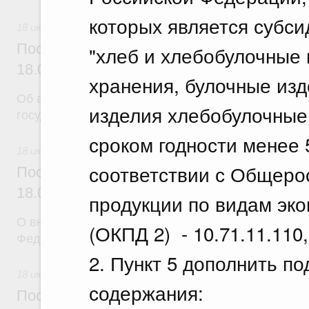
которых является субси
18 июля 2026
Постановление Правительства Российск
"хлеб и хлебобулочные 
18.07.2026 г. № 904
хранения, булочные изд
Об авансировании
изделия хлебобулочные 
государственных контрактов
сроком годности менее 5
18 июля 2026
соответствии с Общеро
Постановление Правительства Российск
18.07.2026 г. № 909
продукции по видам эк
О внесении изменения в постановление Правител
(ОКПД 2) - 10.71.11.110, 
Федерации от 17 февраля 2024 г. № 179
2. Пункт 5 дополнить по
18 июля 2026
содержания:
Постановление Правительства Российск