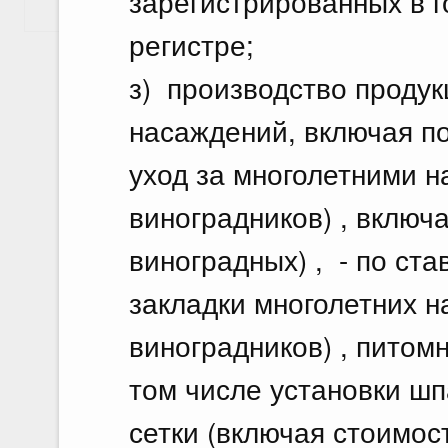
зарегистрированных в 
Показать еще
регистре;
з) производство продук
насаждений, включая п
уход за многолетними 
виноградников) , включ
виноградных) , - по ста
закладки многолетних 
виноградников) , питомн
том числе установки шп
сетки (включая стоимос