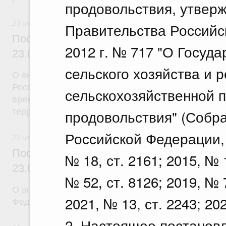
продовольствия, утвер
23 июля 2026
Правительства Российс
Постановление Правительства Российск
2012 г. № 717 "О Госуд
23.07.2026 г. № 926
сельского хозяйства и 
О внесении на ратификацию Соглашения между 
Российской Федерации и Правительством Респуб
сельскохозяйственной п
временной трудовой деятельности граждан одног
территории другого государства
продовольствия" (Собр
Российской Федерации, 2
23 июля 2026
Постановление Правительства Российск
№ 18, ст. 2161; 2015, № 1
23.07.2026 г. № 928
№ 52, ст. 8126; 2019, № 7
О внесении изменений в постановление Правител
2021, № 13, ст. 2243; 202
Федерации от 20 июля 2011 г. № 590
2. Настоящее постановл