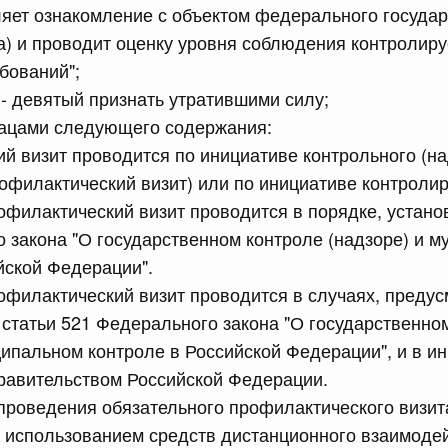
яет ознакомление с объектом федерального государ
равительства Российской Федерации от 28 марта 2026 г.
а) и проводит оценку уровня соблюдения контроли
бований";
 - девятый признать утратившими силу;
сийской Федерации от 22.07.2026 г. № 925
зацами следующего содержания:
й визит проводится по инициативе контрольного (на
 Правительства Российской Федерации
офилактический визит) или по инициативе контролир
филактический визит проводится в порядке, устано
сийской Федерации от 22.07.2026 г. № 922
 закона "О государственном контроле (надзоре) и 
законодательства Российской Федерации в сфере
йской Федерации".
филактический визит проводится в случаях, преду
1 статьи 521 Федерального закона "О государственно
 июля, вторник
ципальном контроле в Российской Федерации", и в ин
равительством Российской Федерации.
сийской Федерации от 21.07.2026 г. № 917
проведения обязательного профилактического визит
равительства Российской Федерации от 27 октября 2021
 использованием средств дистанционного взаимодей