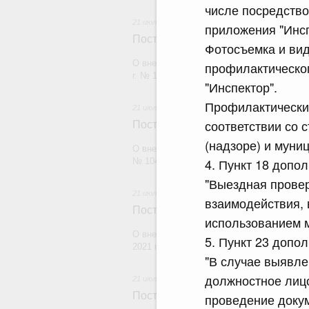
числе посредство
21 июля 2026
приложения "Инсп
Постановление Правительства Рос
Фотосъемка и вид
О внесении изменений в постановление П
профилактическо
г. № 1880
"Инспектор".
Профилактический
21 июля 2026
соответствии со 
Постановление Правительства Рос
(надзоре) и муни
О внесении изменений в постановление П
4. Пункт 18 допо
№ 1049
"Выездная провер
21 июля 2026
взаимодействия, 
Постановление Правительства Рос
использованием м
О внесении изменений в постановление П
5. Пункт 23 допо
2021 г. № 1661
"В случае выявле
должностное лицо
21 июля 2026
Постановление Правительства Рос
проведение доку