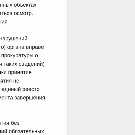
нных объектах
ться осмотр.
ния
 нарушений
о) органа вправе
 прокуратуры о
я таких сведений)
пки принятие
ятия не
в единый реестр
омента завершения
ятия без
ний обязательных