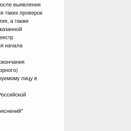
 после выявления
я таких проверок
ия, а также
указанной
еестр
ня начала
 окончания
орного)
руемому лицу в
Российской
ояснений"