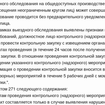
рактов
дного обследования на общедоступных производстве
сещения неограниченным кругом лиц) может соверша
ование проводится без предварительного уведомле
сийской Федерации от 18.07.2026 г. № 909
лица.
Правительства Российской Федерации от 17 февраля
 рамках выездного обследования выявлены признаки
бований, должностное лицо контрольного (надзорног
провести контрольную закупку с извещением органа
сийской Федерации от 18.07.2026 г. № 908
атах проведения (в течение 24 часов после получени
закупки. В отношении проведения контрольной заку
стным детективом Федеральной службы войск
ции (территориального органа), предоставившей
ении указанного контрольного (надзорного) меропри
ктивной деятельности, о заключении договора на
оказания сыскных услуг
мация о проведении контрольной закупки вносится 
зорных) мероприятий в течение 5 рабочих дней с м
ки.".
сийской Федерации от 18.07.2026 г. № 910
ктом 271 следующего содержания:
 Правительства Российской Федерации
атам проведения контрольного (надзорного) меропри
1
кт составляется только в случае выявления наруше