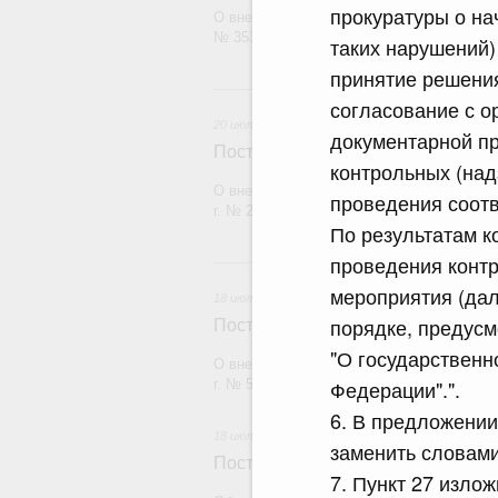
прокуратуры о на
О внесении изменения в постановление П
№ 353
таких нарушений)
принятие решения
20 и
согласование с о
20 июля 2026
документарной пр
Постановление Правительства Рос
контрольных (над
О внесении изменений в постановление П
проведения соот
г. № 2148
По результатам к
проведения контр
18
мероприятия (дал
18 июля 2026
порядке, предусм
Постановление Правительства Рос
"О государственн
О внесении изменений в постановление П
Федерации".".
г. № 555
6. В предложении
18 июля 2026
заменить словами
Постановление Правительства Рос
7. Пункт 27 изло