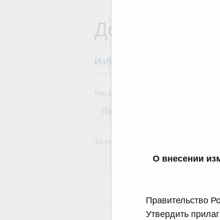
Документы
Избранные документы со
Вид документа
Заголовок или текст документа
О внесении из
Правительство Ро
24
Утвердить прила