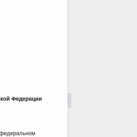
там
сания
ской Федерации
Найти
о федеральном