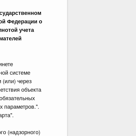
осударственном
ой Федерации о
лнотой учета
мателей
инете
ной системе
 (или) через
етствия объекта
 обязательных
х параметров.".
арта".
го (надзорного)