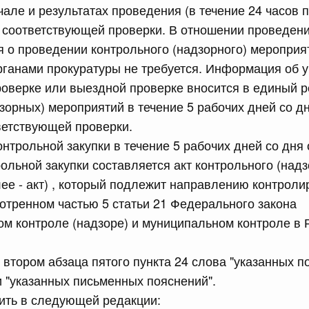
чале и результатах проведения (в течение 24 часов
равительства Российской Федерации от 12 марта 2022 г.
 соответствующей проверки. В отношении проведени
 о проведении контрольного (надзорного) мероприят
юля, понедельник
рганами прокуратуры не требуется. Информация об 
оверке или выездной проверке вносится в единый р
сийской Федерации от 20.07.2026 г. № 915
зорных) мероприятий в течение 5 рабочих дней со д
равительства Российской Федерации от 1 декабря 2021
ветствующей проверки.
онтрольной закупки в течение 5 рабочих дней со дня
ольной закупки составляется акт контрольного (надз
 июля, суббота
ее - акт) , который подлежит направлению контроли
отренном частью 5 статьи 21 Федерального закона
сийской Федерации от 18.07.2026 г. № 906
ом контроле (надзоре) и муниципальном контроле в 
равительства Российской Федерации от 27 апреля 2024
 втором абзаца пятого пункта 24 слова "указанных п
 "указанных письменных пояснений".
сийской Федерации от 18.07.2026 г. № 904
жить в следующей редакции: