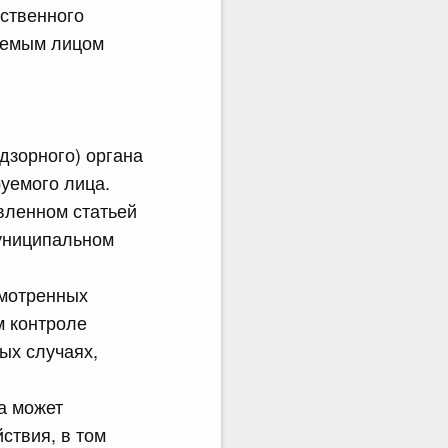
ственного
руемым лицом
дзорного) органа
уемого лица.
вленном статьей
муниципальном
смотренных
м контроле
ых случаях,
а может
ствия, в том