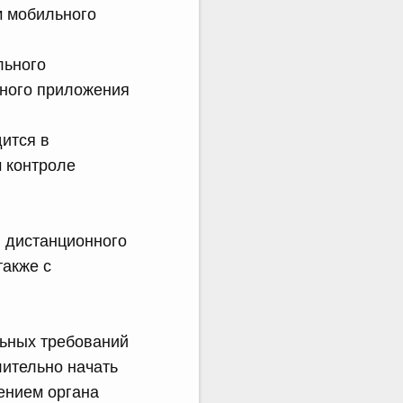
м мобильного
льного
ьного приложения
ится в
м контроле
в дистанционного
также с
льных требований
лительно начать
ением органа