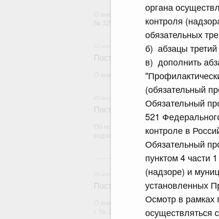
органа осуществл
О внесении изменения в постановление П
контроля (надзор
№ 329
обязательных тре
б) абзацы третий
22 июля 2026
Постановление Правительства Рос
в) дополнить аб
"Профилактически
О внесении изменений в некоторые акты
(обязательный пр
22 июля 2026
Обязательный про
Постановление Правительства Рос
521 Федерального
Об особенностях применения положений 
контроле в Росси
водоснабжения и водоотведения
Обязательный про
пунктом 4 части 
21
(надзоре) и муни
21 июля 2026
установленных П
Постановление Правительства Рос
Осмотр в рамках 
О внесении изменений в постановление П
осуществляться с
г. № 1838