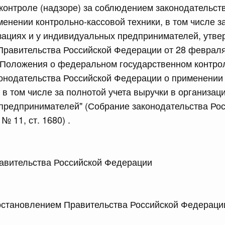
контроле (надзоре) за соблюдением законодательст
сийской Федерации от 24.07.2026 г. № 933
енении контрольно-кассовой техники, в том числе з
четной процентной ставки размещения средств резерва
зациях и у индивидуальных предпринимателей, утв
ования Российской Федерации по обязательному
равительства Российской Федерации от 28 февраля
Положения о федеральном государственном контрол
3 июля, четверг
онодательства Российской Федерации о применении 
 в том числе за полнотой учета выручки в организаци
сийской Федерации от 23.07.2026 г. № 927
предпринимателей" (Собрание законодательства Ро
№ 11, ст. 1680) .
 внесении изменений в Соглашение о единых принципах и
й (изделий медицинского назначения и медицинской
еского союза от 23 декабря 2014 года
 Правительства Российской Федерации М
сийской Федерации от 23.07.2026 г. № 926
 между Правительством Российской Федерации и
менной трудовой деятельности граждан одного
ановлением Правительства Российской Федерации
арства