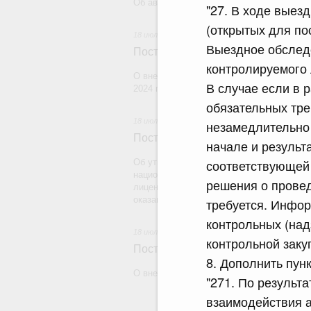
Об авансировании государственных конт
"27. В ходе выез
(открытых для по
18 июля 2026
Выездное обслед
Постановление Правительства Рос
контролируемого 
О внесении изменения в постановление 
В случае если в
2024 г. № 179
обязательных тре
18 июля 2026
незамедлительно 
Постановление Правительства Рос
начале и результ
соответствующей 
Об утверждении Правил уведомления ча
национальной гвардии Российской Федера
решения о провед
лицензию на осуществление частной дете
оказание сыскных услуг и об окончании 
требуется. Инфор
контрольных (над
18 июля 2026
контрольной закуп
Постановление Правительства Рос
8. Дополнить пун
О внесении изменений в некоторые акты
"271. По результ
взаимодействия а