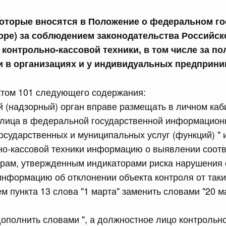
торые вносятся в Положение о федеральном г
сийской Федерации от 23.07.2026 г. № 928
зоре) за соблюдением законодательства Российск
равительства Российской Федерации от 20 июля 2011 г.
контрольно-кассовой техники, в том числе за по
и в организациях и у индивидуальных предприни
сийской Федерации от 23.07.2026 г. № 929
ктом 101 следующего содержания:
равительства Российской Федерации от 24 декабря 2021
й (надзорный) орган вправе размещать в личном каб
 лица в федеральной государственной информацион
2 июля, среда
осударственных и муниципальных услуг (функций) " и
но-кассовой техники информацию о выявлении соотв
трам, утвержденным индикаторами риска нарушения
сийской Федерации от 22.07.2026 г. № 921
информацию об отклонении объекта контроля от таки
равительства Российской Федерации от 30 ноября 2022
ем пункта 13 слова "1 марта" заменить словами "20 м
дополнить словами ", а должностное лицо контрольно
сийской Федерации от 22.07.2026 г. № 924