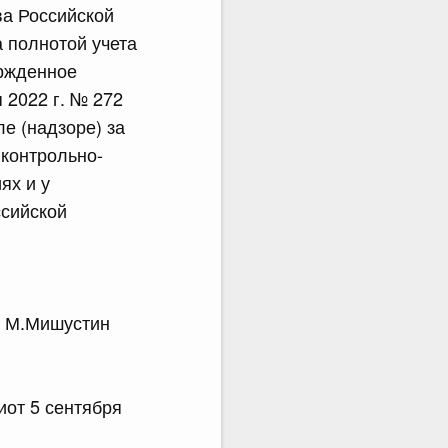
ва Российской
а полнотой учета
ержденное
 2022 г. № 272
е (надзоре) за
контрольно-
ях и у
ссийской
.Мишустин
от 5 сентября