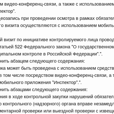
м видео-конференц-связи, а также с использование
ектор".
сийской Федерации от 21.07.2026 г. № 916
еозапись при проведении осмотра в рамках обязате
равительства Российской Федерации от 25 ноября 2025
го визита осуществляются с использованием мобил
 визит по инициативе контролируемого лица провод
статьей 522 Федерального закона "О государственно
сийской Федерации от 21.07.2026 г. № 918
ципальном контроле в Российской Федерации".".
равительства Российской Федерации от 29 июня 2021 г.
лнить абзацем следующего содержания:
ка может быть проведена с использованием средст
в том числе посредством видео-конференц-связи, а 
сийской Федерации от 21.07.2026 г. № 920
обильного приложения "Инспектор".".
равительства Российской Федерации от 30 сентября
лнить абзацами следующего содержания:
ния в ходе контрольной закупки нарушений обязате
 контрольного (надзорного) органа вправе незамед
сийской Федерации от 21.07.2026 г. № 919
ментарной проверки или выездной проверки с извещ