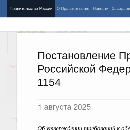
Правительство России
О Правительстве
Новости
Заседан
Председатель Правительства
М
Вице-премьеры
М
Постановление П
Российской Федер
Демография
Занято
Работа Правительства
Здоровье
Технол
Образование
Эконом
1154
Культура
Финан
Общество
Социал
Государство
1 августа 2025
Стратегии
Государственные программы
Национальн
Об утверждении требований к обе