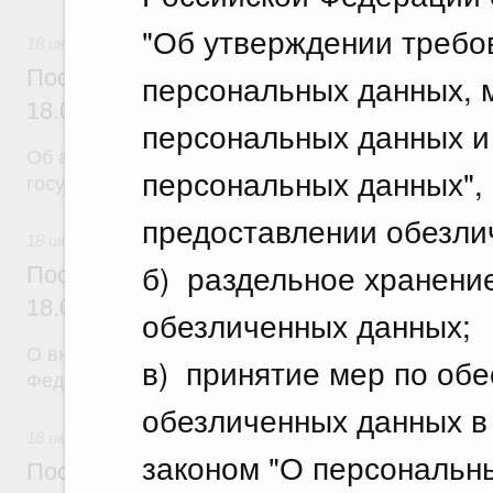
"Об утверждении требо
18 июля 2026
Постановление Правительства Российск
персональных данных, 
18.07.2026 г. № 904
персональных данных и
Об авансировании
персональных данных", 
государственных контрактов
предоставлении обезли
18 июля 2026
б) раздельное хранени
Постановление Правительства Российск
18.07.2026 г. № 909
обезличенных данных;
О внесении изменения в постановление Правител
в) принятие мер по об
Федерации от 17 февраля 2024 г. № 179
обезличенных данных в
18 июля 2026
законом "О персональн
Постановление Правительства Российск