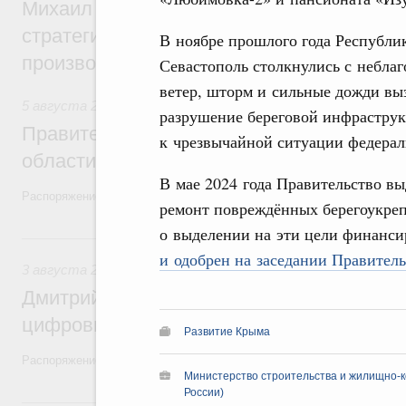
Михаил Мишустин дал поручения по ито
стратегической сессии, посвящённой п
В ноябре прошлого года Республи
производительности труда
Севастополь столкнулись с небла
ветер, шторм и сильные дожди вы
5 августа 2026
,
Национальный проект «Экологическое бла
разрушение береговой инфрастру
Правительство увеличило объём финанс
к чрезвычайной ситуации федерал
области в рамках федерального проекта
В мае 2024 года Правительство вы
Распоряжение от 3 августа 2026 года №2067-р
ремонт повреждённых берегоукре
о выделении на эти цели финанс
3 августа, понедельник
и одобрен на заседании Правитель
3 августа 2026
,
Регулирование в сфере торговли. Защита
Дмитрий Григоренко возглавил штаб по 
цифровых платформ
Развитие Крыма
Распоряжение от 25 июля 2026 года №1966-р
Министерство строительства и жилищно-к
России)
31 июля, пятница