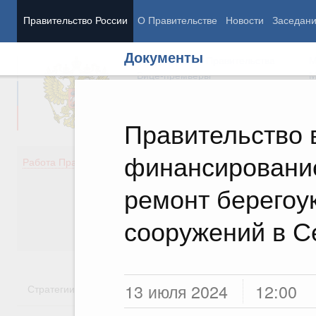
Правительство России
О Правительстве
Новости
Заседан
Документы
Председатель Правительства
М
Вице-премьеры
М
Правительство
финансировани
Демография
Занято
Работа Правительства
Здоровье
Технол
Образование
Эконом
ремонт берегоу
Культура
Финан
Общество
Социал
сооружений в С
Государство
13 июля 2024
12:00
Стратегии
Государственные программы
Национальн