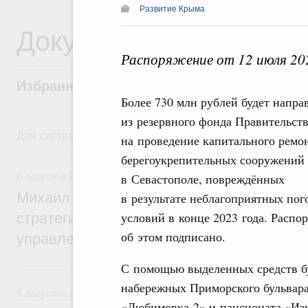
Развитие Крыма
Документы
Распоряжение от 12 июля 20
Избранные документы со справками к ни
Более 730 млн рублей будет напра
из резервного фонда Правительст
Для системного поиска перейдите в раздел "Поиск по 
на проведение капитального ремо
6 августа, четверг
берегоукрепительных сооружений
6 августа 2026
,
Технологическое развитие. Инновации
в Севастополе, повреждённых
Михаил Мишустин дал поручения по ито
в результате неблагоприятных по
условий в конце 2023 года. Распо
стратегической сессии о совершенствов
об этом подписано.
управления научно-технологическим раз
С помощью выделенных средств бу
5 августа, среда
набережных Приморского бульвара
5 августа 2026
,
Вопросы производительности труда и по
«Любимовка-2» и пансионата «Из