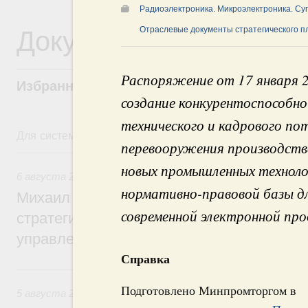
Радиоэлектроника. Микроэлектроника. Су
Документы
Отраслевые документы стратегического 
Распоряжение от 17 января 
Избранные документы со справками к ни
создание конкурентоспособно
технического и кадрового по
Для системного поиска перейдите в раздел "Поиск по 
перевооружения производстве
6 августа, четверг
новых промышленных техноло
6 августа 2026
,
Технологическое развитие. Инновации
нормативно-правовой базы д
Михаил Мишустин дал поручения по ито
современной электронной про
стратегической сессии о совершенствов
управления научно-технологическим раз
Справка
5 августа, среда
Подготовлено Минпромторгом в
5 августа 2026
,
Вопросы производительности труда и по