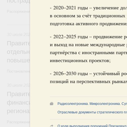
пострадавшим от наводнения
- 2020–2021 годы – увеличение д
Распоряжение от 28 июля 2026 года №1999-р и распоряжение от 30 
в основном за счёт традиционных
подготовка активного продвижени
30 июля, четверг
30 июля 2026
,
Оборот бензина и дизельного топлива
- 2022–2025 годы – продвижение 
Правительство ввело новый временный з
и выход на новые международные
отдельных видов топлива и утвердило ря
партнёрства с иностранными парт
повышения доступности нефтепродуктов
инвестиционных проектов;
Постановления от 30 июля 2026 года №952, №953, №954
- 2026–2030 годы – устойчивый р
позиций на перспективных рынках 
30 июля 2026
,
Малое и среднее предпринимательство
Правительство выделило дополнительно
финансирование на поддержку бизнеса 
Радиоэлектроника. Микроэлектроника. Су
регионах
Отраслевые документы стратегического 
Распоряжение от 30 июля 2026 года №2031-р
О ходе выполнения поручений Президент