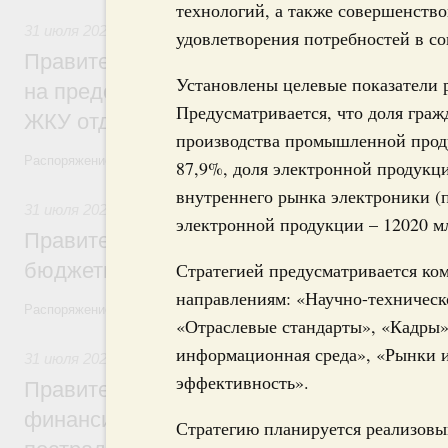
технологий, а также совершенств
31 июля 2026
,
Социальная поддержка отдельных категорий
удовлетворения потребностей в с
Правительство направит регионам более
Установлены целевые показатели р
на предоставление мер социальной подд
Предусматривается, что доля гра
ЖКУ отдельным категориям граждан
производства промышленной проду
Распоряжение от 30 июля 2026 года №2032-р
87,9%, доля электронной продукц
внутреннего рынка электроники (п
31 июля 2026
,
Бюджеты субъектов Федерации. Межбюдже
электронной продукции – 12020 
Правительство спишет часть задолженно
бюджетным кредитам ещё двум региона
Стратегией предусматривается ко
направлениям: «Научно-техническо
Распоряжение от 29 июля 2026 года №2016-р
«Отраслевые стандарты», «Кадры»
информационная среда», «Рынки 
31 июля 2026
,
Чрезвычайные ситуации и ликвидация их по
эффективность».
Правительство выделило дополнительно
финансирование Дагестану и Чечне на 
Стратегию планируется реализовыв