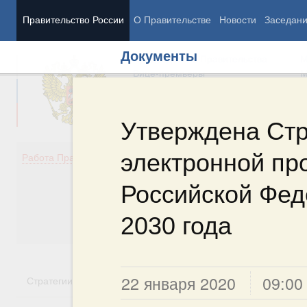
Правительство России
О Правительстве
Новости
Заседан
Документы
Председатель Правительства
М
Вице-премьеры
М
Утверждена Стр
электронной п
Демография
Занято
Работа Правительства
Здоровье
Технол
Образование
Эконом
Российской Фед
Культура
Финан
Общество
Социал
2030 года
Государство
22 января 2020
09:00
Стратегии
Государственные программы
Национальн