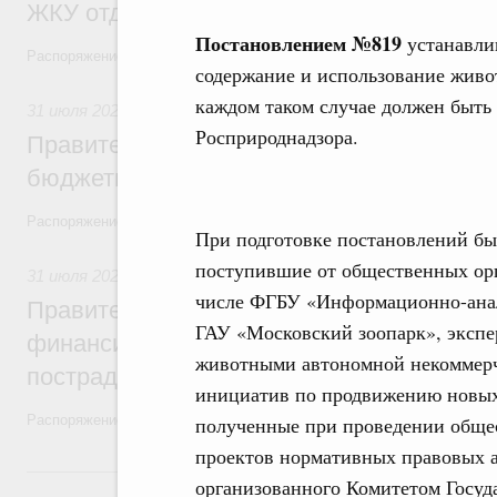
ЖКУ отдельным категориям граждан
Постановлением №819
устанавлив
Распоряжение от 30 июля 2026 года №2032-р
содержание и использование живо
каждом таком случае должен быть
31 июля 2026
,
Бюджеты субъектов Федерации. Межбюдже
Росприроднадзора.
Правительство спишет часть задолженно
бюджетным кредитам ещё двум региона
Распоряжение от 29 июля 2026 года №2016-р
При подготовке постановлений бы
поступившие от общественных орг
31 июля 2026
,
Чрезвычайные ситуации и ликвидация их по
числе ФГБУ «Информационно-анал
Правительство выделило дополнительно
ГАУ «Московский зоопарк», экспе
финансирование Дагестану и Чечне на 
животными автономной некоммерч
пострадавшим от наводнения
инициатив по продвижению новых 
Распоряжение от 28 июля 2026 года №1999-р и распоряжение от 30 
полученные при проведении обще
проектов нормативных правовых ак
30 июля, четверг
организованного Комитетом Госуд