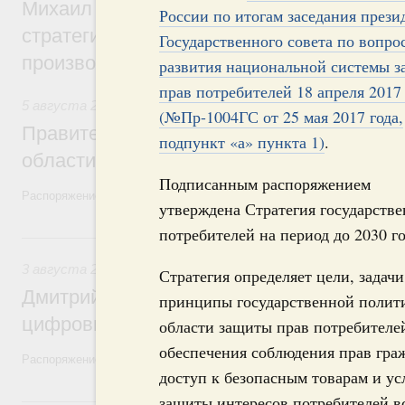
Михаил Мишустин дал поручения по ито
России по итогам заседания прези
стратегической сессии, посвящённой п
Государственного совета по вопро
производительности труда
развития национальной системы 
прав потребителей 18 апреля 2017
5 августа 2026
,
Национальный проект «Экологическое бла
(№Пр-1004ГС от 25 мая 2017 года,
Правительство увеличило объём финанс
подпункт «а» пункта 1)
.
области в рамках федерального проекта
Подписанным распоряжением
Распоряжение от 3 августа 2026 года №2067-р
утверждена Стратегия государств
потребителей на период до 2030 го
3 августа, понедельник
3 августа 2026
,
Регулирование в сфере торговли. Защита
Стратегия определяет цели, задачи
Дмитрий Григоренко возглавил штаб по 
принципы государственной полит
цифровых платформ
области защиты прав потребителе
обеспечения соблюдения прав гра
Распоряжение от 25 июля 2026 года №1966-р
доступ к безопасным товарам и ус
защиты интересов потребителей в
31 июля, пятница