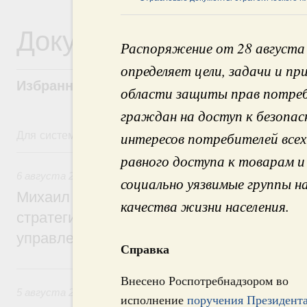
Документы
Распоряжение от 28 августа
определяет цели, задачи и п
Избранные документы со справками к ни
области защиты прав потреб
граждан на доступ к безопа
Для системного поиска перейдите в раздел "Поиск по 
интересов потребителей всех 
6 августа, четверг
равного доступа к товарам и
6 августа 2026
,
Технологическое развитие. Инновации
социально уязвимые группы на
Михаил Мишустин дал поручения по ито
качества жизни населения.
стратегической сессии о совершенствов
управления научно-технологическим раз
Справка
5 августа, среда
Внесено Роспотребнадзором во
5 августа 2026
,
Вопросы производительности труда и по
исполнение
поручения Президент