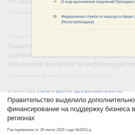
пострадавшим от наводнения
О ходе выполнения поручений Президент
Распоряжение от 28 июля 2026 года №1999-р и распоряжение от 30 
Федеральная служба по надзору в сфере 
(Роспотребнадзор)
30 июля, четверг
30 июля 2026
,
Оборот бензина и дизельного топлива
Правительство ввело новый временный з
отдельных видов топлива и утвердило ря
повышения доступности нефтепродуктов
Постановления от 30 июля 2026 года №952, №953, №954
30 июля 2026
,
Малое и среднее предпринимательство
Правительство выделило дополнительно
финансирование на поддержку бизнеса 
регионах
Распоряжение от 30 июля 2026 года №2031-р