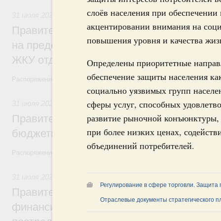
слоёв населения при обеспечении 
31 июля 2026
,
Социальная поддержка отдельных категорий
акцентировании внимания на соци
Правительство направит регионам более
повышения уровня и качества жиз
на предоставление мер социальной подд
ЖКУ отдельным категориям граждан
Определены приоритетные направле
обеспечение защиты населения ка
Распоряжение от 30 июля 2026 года №2032-р
социально уязвимых групп населе
сферы услуг, способных удовлетво
31 июля 2026
,
Бюджеты субъектов Федерации. Межбюдже
развитие рыночной конъюнктуры,
Правительство спишет часть задолженно
при более низких ценах, содейст
бюджетным кредитам ещё двум региона
объединений потребителей.
Распоряжение от 29 июля 2026 года №2016-р
31 июля 2026
,
Чрезвычайные ситуации и ликвидация их по
Регулирование в сфере торговли. Защита
Правительство выделило дополнительно
Отраслевые документы стратегического 
финансирование Дагестану и Чечне на 