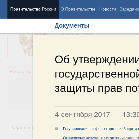
Правительство России
О Правительстве
Новости
Заседан
Документы
Председатель Правительства
М
Вице-премьеры
М
Об утверждении
государственной
Демография
Занято
Работа Правительства
Здоровье
Технол
Образование
Эконом
защиты прав по
Культура
Финан
Общество
Социал
Государство
4 сентября 2017
13:3
Стратегии
Государственные программы
Национальн
Регулирование в сфере торговли. Защита
Отраслевые документы стратегического 