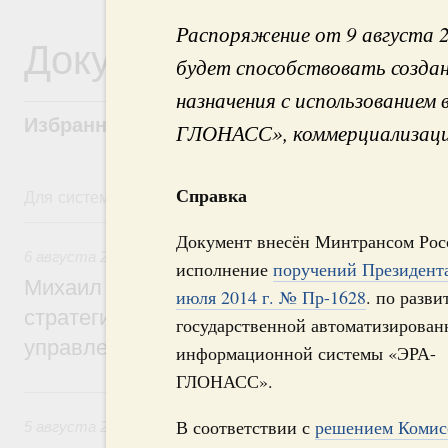
Распоряжение от 9 августа 
Документы
будет способствовать созда
назначения с использование
Избранные документы со справками к ни
ГЛОНАСС», коммерциализации
Справка
Для системного поиска перейдите в раздел "Поиск по 
6 августа, четверг
Документ внесён Минтрансом Рос
6 августа 2026
,
Технологическое развитие. Инновации
исполнение
поручений Президента
Михаил Мишустин дал поручения по ито
июля 2014 г. № Пр-1628
. по разв
стратегической сессии о совершенствов
государственной автоматизирован
управления научно-технологическим раз
информационной системы «ЭРА-
ГЛОНАСС».
5 августа, среда
В соответствии с
решением Комис
5 августа 2026
,
Вопросы производительности труда и по