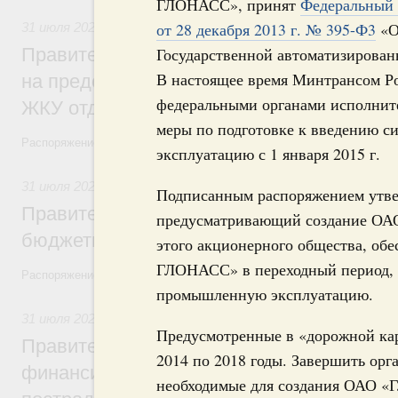
ГЛОНАСС», принят
Федеральный 
от 28 декабря 2013 г. № 395-Ф3
«
31 июля 2026
,
Социальная поддержка отдельных категорий
Правительство направит регионам более
Государственной автоматизиров
В настоящее время Минтрансом Ро
на предоставление мер социальной подд
федеральными органами исполните
ЖКУ отдельным категориям граждан
меры по подготовке к введению
Распоряжение от 30 июля 2026 года №2032-р
эксплуатацию с 1 января 2015 г.
31 июля 2026
,
Бюджеты субъектов Федерации. Межбюдже
Подписанным распоряжением утвер
Правительство спишет часть задолженно
предусматривающий создание ОАО
бюджетным кредитам ещё двум региона
этого акционерного общества, об
ГЛОНАСС» в переходный период, 
Распоряжение от 29 июля 2026 года №2016-р
промышленную эксплуатацию.
31 июля 2026
,
Чрезвычайные ситуации и ликвидация их по
Предусмотренные в «дорожной кар
Правительство выделило дополнительно
2014 по 2018 годы. Завершить ор
финансирование Дагестану и Чечне на 
необходимые для создания ОАО «Г