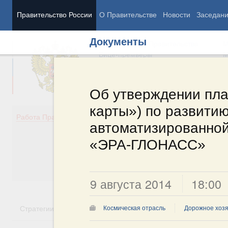
Правительство России
О Правительстве
Новости
Заседан
Документы
Председатель Правительства
М
Вице-премьеры
М
Об утверждении пла
карты») по развити
Демография
Занято
Работа Правительства
автоматизированно
Здоровье
Технол
Образование
Эконом
«ЭРА-ГЛОНАСС»
Культура
Финан
Общество
Социал
Государство
9 августа 2014
18:00
Стратегии
Государственные программы
Национальн
Космическая отрасль
Дорожное хозя