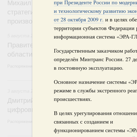
при Президенте России по модерн
Михаил Мишустин дал поручения по ито
и технологическому развитию эко
стратегической сессии, посвящённой п
от 28 октября 2009 г.
и в целях обе
производительности труда
территории субъектов Федерации 
информационная система «ЭРА-Г
5 августа 2026
,
Национальный проект «Экологическое бла
Правительство увеличило объём финанс
Государственным заказчиком раб
области в рамках федерального проекта
определён Минтранс России. 27 д
Распоряжение от 3 августа 2026 года №2067-р
в постоянную эксплуатацию.
3 августа, понедельник
Основное назначение системы «Э
режиме в службы экстренного ре
3 августа 2026
,
Регулирование в сфере торговли. Защита
происшествиях.
Дмитрий Григоренко возглавил штаб по 
цифровых платформ
В целях урегулирования отношени
связанных с созданием и
Распоряжение от 25 июля 2026 года №1966-р
функционированием системы «ЭР
31 июля, пятница