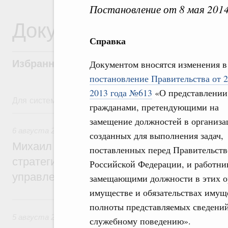
Постановление от 8 мая 201
Документы
Справка
Избранные документы со справками к ни
Документом вносятся изменения в
постановление Правительства от 
2013 года №613
«О представлении
Для системного поиска перейдите в раздел "Поиск по 
гражданами, претендующими на
6 августа, четверг
замещение должностей в организа
6 августа 2026
,
Технологическое развитие. Инновации
созданных для выполнения задач,
Михаил Мишустин дал поручения по ито
поставленных перед Правительст
стратегической сессии о совершенствов
Российской Федерации, и работни
управления научно-технологическим раз
замещающими должности в этих орг
имуществе и обязательствах имуще
5 августа, среда
полноты представляемых сведений
5 августа 2026
,
Вопросы производительности труда и по
служебному поведению».