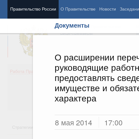
Правительство России
О Правительстве
Новости
Заседан
Документы
Председатель Правительства
М
Вице-премьеры
М
О расширении переч
руководящие работн
Демография
Занято
Работа Правительства
предоставлять сведе
Здоровье
Технол
Образование
Эконом
имуществе и обязат
Культура
Финан
характера
Общество
Социал
Государство
8 мая 2014
17:00
Стратегии
Государственные программы
Национальн