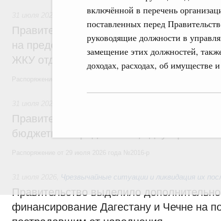
включённой в перечень организаци
31 июля 2026
,
Социальная поддержка отдельных категорий
поставленных перед Правительств
Правительство направит регионам более
руководящие должности в управл
на предоставление мер социальной подд
замещение этих должностей, также
ЖКУ отдельным категориям граждан
доходах, расходах, об имуществе 
Распоряжение от 30 июля 2026 года №2032-р
31 июля 2026
,
Бюджеты субъектов Федерации. Межбюдже
Правительство спишет часть задолженно
бюджетным кредитам ещё двум региона
Распоряжение от 29 июля 2026 года №2016-р
31 июля 2026
,
Чрезвычайные ситуации и ликвидация их по
Правительство выделило дополнительно
финансирование Дагестану и Чечне на 