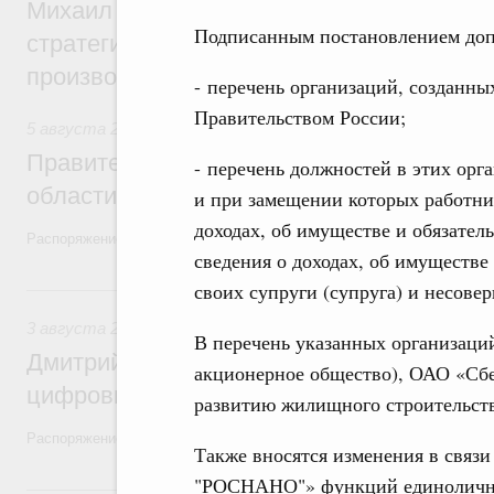
Михаил Мишустин дал поручения по ито
Подписанным постановлением доп
стратегической сессии, посвящённой п
производительности труда
- перечень организаций, созданны
Правительством России;
5 августа 2026
,
Национальный проект «Экологическое бла
Правительство увеличило объём финанс
- перечень должностей в этих орг
области в рамках федерального проекта
и при замещении которых работни
доходах, об имуществе и обязател
Распоряжение от 3 августа 2026 года №2067-р
сведения о доходах, об имуществе
своих супруги (супруга) и несове
3 августа, понедельник
3 августа 2026
,
Регулирование в сфере торговли. Защита
В перечень указанных организаций
Дмитрий Григоренко возглавил штаб по 
акционерное общество), ОАО «Сбе
цифровых платформ
развитию жилищного строительств
Распоряжение от 25 июля 2026 года №1966-р
Также вносятся изменения в связ
"РОСНАНО"» функций единоличн
31 июля, пятница