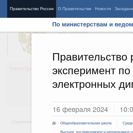
Правительство России
О Правительстве
Новости
Заседан
По министерствам и ведо
Председатель Правительства
М
Вице-премьеры
М
Правительство
эксперимент по
Демография
Занято
Работа Правительства
Здоровье
Технол
Образование
Эконом
электронных ди
Культура
Финан
Общество
Социал
Государство
16 февраля 2024
10:
Стратегии
Государственные программы
Национальн
Общеобразовательная школа
Средн
Высшее, послевузовское и непрерывное 