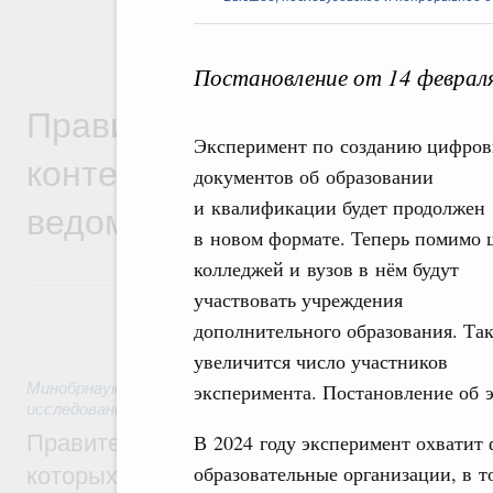
Постановление от 14 феврал
Правительственная информ
Эксперимент по созданию цифро
контексте работы министер
документов об образовании
ведомств
и квалификации будет продолжен
в новом формате. Теперь помимо 
колледжей и вузов в нём будут
участвовать учреждения
дополнительного образования. Та
увеличится число участников
Минобрнауки России
,
эксперимента. Постановление об 
8 часов назад
,
Государственная поли
исследований и разработок
Правительство расширило перечень пре
В 2024 году эксперимент охватит
образовательные организации, в то
которых освобождаются от НДФЛ