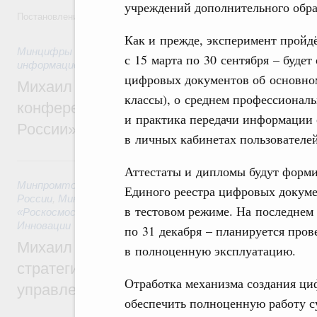
учреждений дополнительного обра
Постановление от 5 августа 2026 года №978
Как и прежде, эксперимент пройдё
Минцифры России
,
Минфин России
,
Минпромторг России
,
с 15 марта по 30 сентября – буде
информационных технологий
цифровых документов об основном
Михаил Мишустин дал поручения по итог
классы), о среднем профессионал
конференции «Цифровая индустрия пр
и практика передачи информации 
России»
в личных кабинетах пользователей
6 августа, четверг
Аттестаты и дипломы будут форми
Минпромторг России
,
Минфин России
,
Минэкономразвития
Единого реестра цифровых докумен
России
,
Минсельхоз России
,
Минэнерго России
,
Минтранс 
в тестовом режиме. На последнем 
«Роскосмос»
,
Госкорпорация «Росатом»
,
6 августа 2026
,
Т
Инновации
по 31 декабря – планируется пров
Михаил Мишустин дал поручения по ито
в полноценную эксплуатацию.
стратегической сессии о совершенствов
Отработка механизма создания ци
управления научно-технологическим раз
обеспечить полноценную работу с