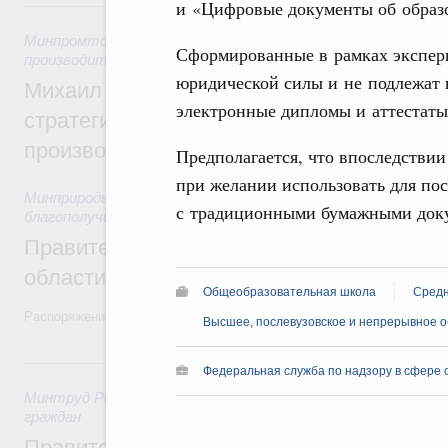
5 августа, среда
и «Цифровые документы об образо
Минпромторг России
,
Минэкономразвития России
,
5 авгус
Сформированные в рамках экспер
производительности труда и поддержки занятости
юридической силы и не подлежат 
Михаил Мишустин дал поручения по ито
электронные дипломы и аттестаты
стратегической сессии, посвящённой п
производительности труда
Предполагается, что впоследстви
при желании использовать для пос
Минприроды России
,
5 августа 2026
,
Национальный проект
с традиционными бумажными док
благополучие»
Правительство увеличило объём финанс
области в рамках федерального проекта
Общеобразовательная школа
Средн
Распоряжение от 3 августа 2026 года №2067-р
Высшее, послевузовское и непрерывное 
31 июля, пятница
Федеральная служба по надзору в сфере 
Минтруд России
,
31 июля 2026
,
Социальная поддержка отд
граждан
Правительство направит регионам более