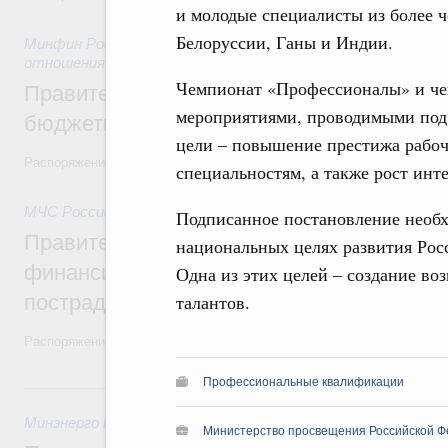
и молодые специалисты из более ч
Белоруссии, Ганы и Индии.
Минфин России
,
31 июля 2026
,
Бюджеты субъектов Федер
отношения
Чемпионат «Профессионалы» и че
Правительство спишет часть задолженно
мероприятиями, проводимыми под
бюджетным кредитам ещё двум региона
цели – повышение престижа рабоч
Распоряжение от 29 июля 2026 года №2016-р
специальностям, а также рост инт
МЧС России
,
31 июля 2026
,
Чрезвычайные ситуации и ликв
Подписанное постановление необх
Правительство выделило дополнительно
национальных целях развития Росс
финансирование Дагестану и Чечне на 
Одна из этих целей – создание во
пострадавшим от наводнения
талантов.
Распоряжение от 28 июля 2026 года №1999-р и распоряжение от 30 
Профессиональные квалификации
30 июля, четверг
Минэнерго России
,
ФАС России
,
30 июля 2026
,
Оборот бензи
Министерство просвещения Российской Ф