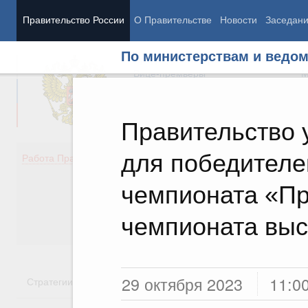
Правительство России
О Правительстве
Новости
Заседан
По министерствам и ведо
Председатель Правительства
М
Вице-премьеры
М
Правительство 
для победителе
Демография
Занято
Работа Правительства
Здоровье
Технол
Образование
Эконом
чемпионата «П
Культура
Финан
Общество
Социал
чемпионата выс
Государство
29 октября 2023
11:0
Стратегии
Государственные программы
Национальн