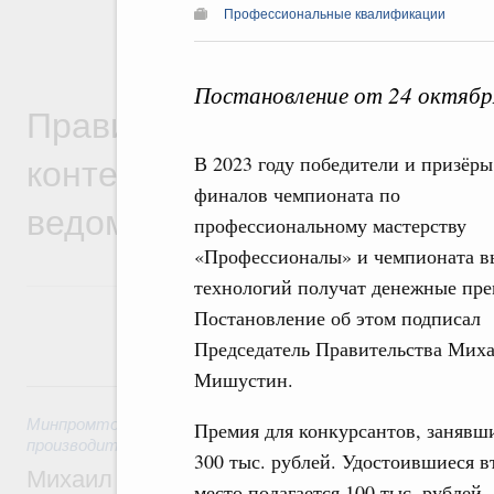
Профессиональные квалификации
Постановление от 24 октябр
Правительственная информ
контексте работы министер
В 2023 году победители и призёры
финалов чемпионата по
ведомств
профессиональному мастерству
«Профессионалы» и чемпионата в
технологий получат денежные пре
Постановление об этом подписал
Председатель Правительства Мих
Мишустин.
5 августа, среда
Минпромторг России
,
Минэкономразвития России
,
5 авгус
Премия для конкурсантов, занявши
производительности труда и поддержки занятости
300 тыс. рублей. Удостоившиеся вт
Михаил Мишустин дал поручения по ито
место полагается 100 тыс. рублей.