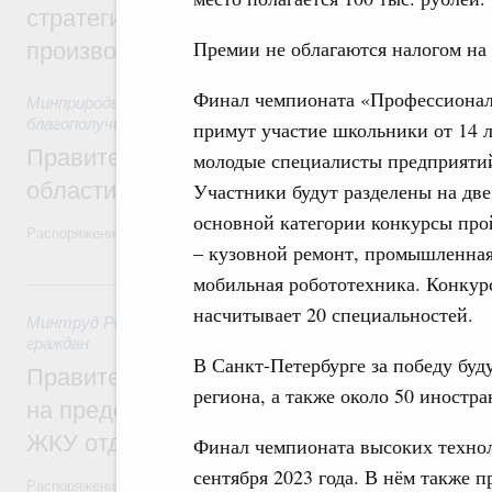
стратегической сессии, посвящённой п
Премии не облагаются налогом на
производительности труда
Финал чемпионата «Профессионалы
Минприроды России
,
5 августа 2026
,
Национальный проект
благополучие»
примут участие школьники от 14 л
Правительство увеличило объём финанс
молодые специалисты предприяти
области в рамках федерального проекта
Участники будут разделены на дв
основной категории конкурсы про
Распоряжение от 3 августа 2026 года №2067-р
– кузовной ремонт, промышленная
мобильная робототехника. Конкур
31 июля, пятница
насчитывает 20 специальностей.
Минтруд России
,
31 июля 2026
,
Социальная поддержка отд
граждан
В Санкт-Петербурге за победу буд
Правительство направит регионам более
региона, а также около 50 иностр
на предоставление мер социальной подд
ЖКУ отдельным категориям граждан
Финал чемпионата высоких технол
сентября 2023 года. В нём также 
Распоряжение от 30 июля 2026 года №2032-р