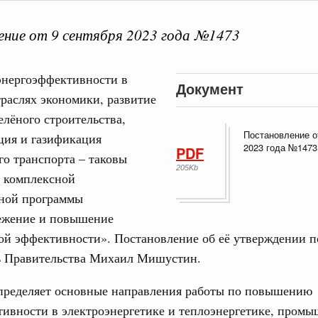
ние от 9 сентября 2023 года №1473
ная информация в
нергоэффективности в
Выб
Документ
раслях экономики, развитие
ы министерств и
елёного строительства,
Постановление о
ция и газификация
2023 года №1473
PDF
о транспорта – таковы
205Kb
и комплексной
нной программы
ежение и повышение
Кален
ой эффективности». Постановление об её утверждении п
мразвития России
,
Минобрнауки России
,
Минсельхоз России
,
ь Правительства Михаил Мишустин.
ация «Роскосмос»
,
Госкорпорация «Росатом»
,
7 часов назад
,
ПН
о итогам стратегической сессии о
пределяет основные направления работы по повышению
вления научно-технологическим развитием
ивности в электроэнергетике и теплоэнергетике, промы