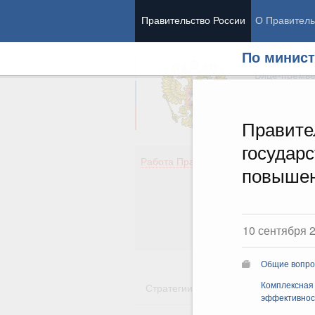
Правительство России
О Правитель
По минист
Председател
Вице-премь
Правите
государ
Де
Работа Правительства
повышен
Здо
Обр
Кул
Об
10 сентября 
Гос
Общие вопро
Стратегии
Государственные пр
Комплексная
эффективнос