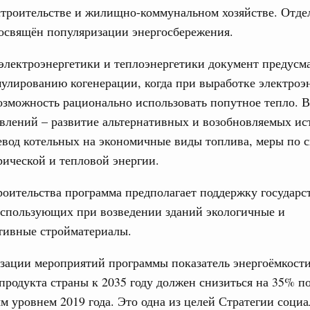
строительстве и жилищно-коммунальном хозяйстве. Отде
Вчера
3
освящён популяризации энергосбережения.
ии
,
5 августа 2026
,
Вопросы производительности труда и
10
о итогам стратегической сессии,
 электроэнергетики и теплоэнергетики документ предусм
дительности труда
улированию когенерации, когда при выработке электроэ
17
озможность рационально использовать попутное тепло. В
ый проект «Экологическое благополучие»
влений – развитие альтернативных и возобновляемых ис
финансирования Омской области в рамках
24
оздух»
евод котельных на экономичные виды топлива, меры по
31
рической и тепловой энергии.
067-р
роительства программа предполагает поддержку государ
 июля, пятница
С помощь
осуществ
использующих при возведении зданий экологичные и
держка отдельных категорий граждан
Для поиск
тивные стройматериалы.
 более 7,4 млрд рублей на предоставление
сервисо
лате ЖКУ отдельным категориям граждан
изации мероприятий программы показатель энергоёмкости
Выбра
32-р
продукта страны к 2035 году должен снизиться на 35% п
пери
м уровнем 2019 года. Это одна из целей Стратегии социа
тов Федерации. Межбюджетные отношения