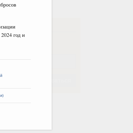
в
ыбросов
ска
изации
 2024 год и
ная
Еженедельная
ой
Подписаться
и)
Подписаться