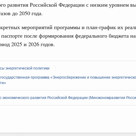
Архи
ого развития Российской Федерации с низким уровнем в
олженности по бюджетным кредитам ещё двум
азов до 2050 года.
16-р
Подпи
нкретных мероприятий программы и план-график их реал
ё паспорте после формирования федерального бюджета на
ии и ликвидация их последствий
Ежеднев
тельное финансирование Дагестану и Чечне
риод 2025 и 2026 годов.
однения
Email
9-р и распоряжение от 30 июля 2026 года №2033-р
сы энергетической политики
0 июля, четверг
 государственная программа «Энергосбережение и повышение энергетическ
ти»
орот бензина и дизельного топлива
енный запрет на вывоз отдельных видов
Email
мер для повышения доступности
 экономического развития Российской Федерации (Минэкономразвития Росси
52, №953, №954
е предпринимательство