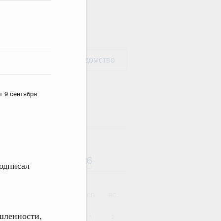
рать министерство / ведомство
т 9 сентября
Август
2026
дарь
одписал
ВТ
СР
ЧТ
ПТ
СБ
ВС
шленности,
1
2