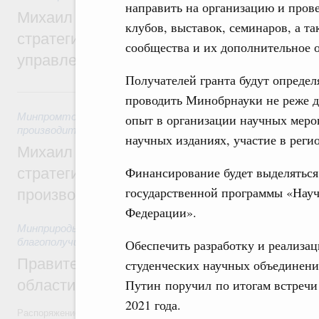
направить на организацию и пров
Михаил Мишустин дал поручения по ито
клубов, выставок, семинаров, а т
стратегической сессии о совершенствов
сообщества и их дополнительное 
управления научно-технологическим раз
Получателей гранта будут определя
5 августа, среда
проводить Минобрнауки не реже дв
Минпромторг России
,
Минэкономразвития России
,
5 авгус
опыт в организации научных меро
производительности труда и поддержки занятости
научных изданиях, участие в реги
Михаил Мишустин дал поручения по ито
Финансирование будет выделяться
стратегической сессии, посвящённой п
государственной программы «Науч
производительности труда
Федерации».
Минприроды России
,
5 августа 2026
,
Национальный проект
благополучие»
Обеспечить разработку и реализа
Правительство увеличило объём финанс
студенческих научных объединени
области в рамках федерального проекта
Путин поручил по итогам встречи 
2021 года.
Распоряжение от 3 августа 2026 года №2067-р