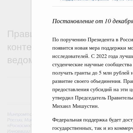
Постановление от 10 декабр
Правительственная информ
По поручению Президента в Росс
контексте работы министер
появится новая мера поддержки м
ведомств
исследователей. С 2022 года лучш
студенческие научные сообщества
получать гранты до 5 млн рублей 
развитие своего объединения. Пра
предоставления субсидий на эти ц
утвердил Председатель Правитель
6 августа, четверг
Михаил Мишустин.
Минпромторг России
,
Минфин России
,
Минэкономразвития
Федеральная поддержка будет дост
России
,
Минсельхоз России
,
Минэнерго России
,
Минтранс 
«Роскосмос»
,
Госкорпорация «Росатом»
,
6 августа 2026
,
Т
государственных, так и из коммер
Инновации