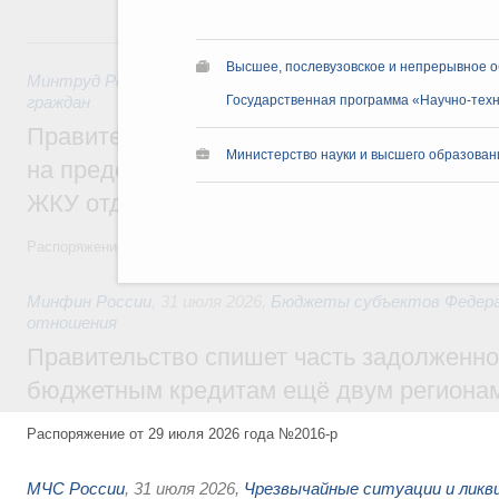
31 июля, пятница
Высшее, послевузовское и непрерывное 
Минтруд России
,
31 июля 2026
,
Социальная поддержка отд
граждан
Государственная программа «Научно-техн
Правительство направит регионам более
Министерство науки и высшего образован
на предоставление мер социальной подд
ЖКУ отдельным категориям граждан
Распоряжение от 30 июля 2026 года №2032-р
Минфин России
,
31 июля 2026
,
Бюджеты субъектов Федер
отношения
Правительство спишет часть задолженно
бюджетным кредитам ещё двум региона
Распоряжение от 29 июля 2026 года №2016-р
МЧС России
,
31 июля 2026
,
Чрезвычайные ситуации и ликв