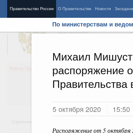
Правительство России
О Правительстве
Новости
Заседан
По министерствам и ведо
Председатель Правительства
М
Вице-премьеры
М
Михаил Мишуст
распоряжение о
Демография
Занято
Работа Правительства
Здоровье
Технол
Образование
Эконом
Правительства 
Культура
Финан
Общество
Социал
Государство
5 октября 2020
15:50
Стратегии
Государственные программы
Национальн
Распоряжение от 5 октября 