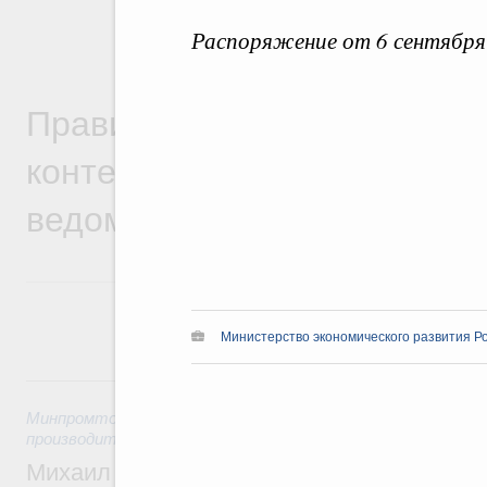
Распоряжение от 6 сентября
Правительственная информ
контексте работы министер
ведомств
Министерство экономического развития Р
5 августа, среда
Минпромторг России
,
Минэкономразвития России
,
5 авгус
производительности труда и поддержки занятости
Михаил Мишустин дал поручения по ито