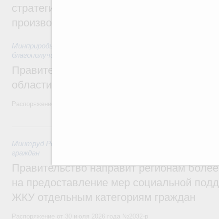
стратегической сессии, посвящённой п
производительности труда
Минприроды России
,
5 августа 2026
,
Национальный проект
благополучие»
Правительство увеличило объём финанс
области в рамках федерального проекта
Распоряжение от 3 августа 2026 года №2067-р
31 июля, пятница
Минтруд России
,
31 июля 2026
,
Социальная поддержка отд
граждан
Правительство направит регионам более
на предоставление мер социальной подд
ЖКУ отдельным категориям граждан
Распоряжение от 30 июля 2026 года №2032-р