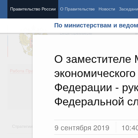
Правительство России
О Правительстве
Новости
Заседан
По министерствам и ведо
Председатель Правительства
М
Вице-премьеры
М
О заместителе 
экономического
Демография
Занято
Работа Правительства
Здоровье
Технол
Образование
Эконом
Федерации - ру
Культура
Финан
Общество
Социал
Федеральной сл
Государство
9 сентября 2019
10:4
Стратегии
Государственные программы
Национальн